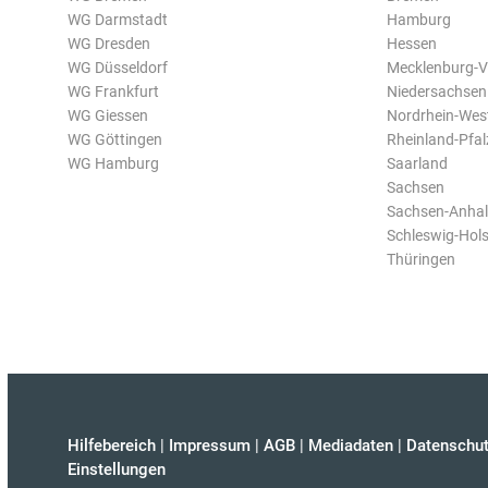
WG Darmstadt
Hamburg
WG Dresden
Hessen
WG Düsseldorf
Mecklenburg-
WG Frankfurt
Niedersachsen
WG Giessen
Nordrhein-Wes
WG Göttingen
Rheinland-Pfal
WG Hamburg
Saarland
Sachsen
Sachsen-Anhal
Schleswig-Hols
Thüringen
Hilfebereich
|
Impressum
|
AGB
|
Mediadaten
|
Datenschut
Einstellungen