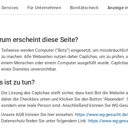
 Services
Für Unternehmen
Bonitätscheck
Anzeige i
te
um erscheint diese Seite?
stätigen
Teilweise werden Computer ("Bots") eingesetzt, um missbräuchlic
,
zu machen. Alle Webseiten nutzen daher Captchas, um zu prüfen, o
einem Menschen oder einem Computer ausgefüllt wurde. Captchas 
ss
eines Dienstes unverzichtbar.
e
 ist zu tun?
n
Die Lösung des Captchas stellt sicher, dass kein Bot die Website au
nsch
daher die Checkbox unten und klicken Sie den Button "Absenden". 
sondern eine reale Person sind. Anschließend können Sie WG-Gesuc
nd
Unsere AGB können Sie hier einsehen:
https://www.wg-gesucht.de
Datenschutz finden Sie unter folgendem Link:
https://www.wg-gesu