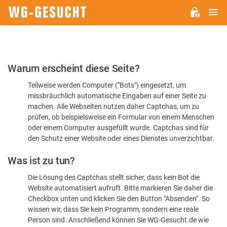
H
WG-
GESUCHT.DE
Bitte
Warum erscheint diese Seite?
bestätigen
Teilweise werden Computer ("Bots") eingesetzt, um
Sie,
missbräuchlich automatische Eingaben auf einer Seite zu
dass
machen. Alle Webseiten nutzen daher Captchas, um zu
Sie
prüfen, ob beispielsweise ein Formular von einem Menschen
oder einem Computer ausgefüllt wurde. Captchas sind für
ein
den Schutz einer Website oder eines Dienstes unverzichtbar.
Mensch
Was ist zu tun?
sind
Die Lösung des Captchas stellt sicher, dass kein Bot die
Website automatisiert aufruft. Bitte markieren Sie daher die
Checkbox unten und klicken Sie den Button "Absenden". So
wissen wir, dass Sie kein Programm, sondern eine reale
Person sind. Anschließend können Sie WG-Gesucht.de wie