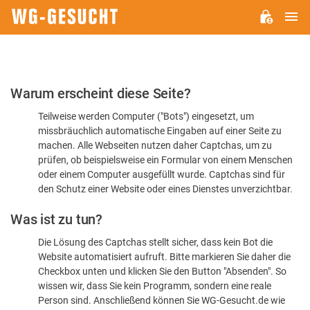
H
WG-
GESUCHT.DE
Bitte
Warum erscheint diese Seite?
bestätigen
Teilweise werden Computer ("Bots") eingesetzt, um
Sie,
missbräuchlich automatische Eingaben auf einer Seite zu
dass
machen. Alle Webseiten nutzen daher Captchas, um zu
Sie
prüfen, ob beispielsweise ein Formular von einem Menschen
oder einem Computer ausgefüllt wurde. Captchas sind für
ein
den Schutz einer Website oder eines Dienstes unverzichtbar.
Mensch
Was ist zu tun?
sind
Die Lösung des Captchas stellt sicher, dass kein Bot die
Website automatisiert aufruft. Bitte markieren Sie daher die
Checkbox unten und klicken Sie den Button "Absenden". So
wissen wir, dass Sie kein Programm, sondern eine reale
Person sind. Anschließend können Sie WG-Gesucht.de wie