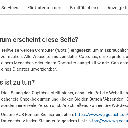
 Services
Für Unternehmen
Bonitätscheck
Anzeige i
te
um erscheint diese Seite?
stätigen
Teilweise werden Computer ("Bots") eingesetzt, um missbräuchlic
,
zu machen. Alle Webseiten nutzen daher Captchas, um zu prüfen, o
einem Menschen oder einem Computer ausgefüllt wurde. Captchas 
ss
eines Dienstes unverzichtbar.
e
 ist zu tun?
n
Die Lösung des Captchas stellt sicher, dass kein Bot die Website au
nsch
daher die Checkbox unten und klicken Sie den Button "Absenden". 
sondern eine reale Person sind. Anschließend können Sie WG-Gesuc
nd
Unsere AGB können Sie hier einsehen:
https://www.wg-gesucht.de
Datenschutz finden Sie unter folgendem Link:
https://www.wg-gesu