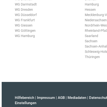
WG Darmstadt
Hamburg
WG Dresden
Hessen
WG Düsseldorf
Mecklenburg-
WG Frankfurt
Niedersachsen
WG Giessen
Nordrhein-Wes
WG Göttingen
Rheinland-Pfal
WG Hamburg
Saarland
Sachsen
Sachsen-Anhal
Schleswig-Hols
Thüringen
Hilfebereich
|
Impressum
|
AGB
|
Mediadaten
|
Datenschut
Einstellungen