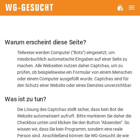
H
WG-
GESUCHT.DE
Bitte
Warum erscheint diese Seite?
bestätigen
Teilweise werden Computer ("Bots") eingesetzt, um
Sie,
missbräuchlich automatische Eingaben auf einer Seite zu
dass
machen. Alle Webseiten nutzen daher Captchas, um zu
Sie
prüfen, ob beispielsweise ein Formular von einem Menschen
oder einem Computer ausgefüllt wurde. Captchas sind für
ein
den Schutz einer Website oder eines Dienstes unverzichtbar.
Mensch
Was ist zu tun?
sind
Die Lösung des Captchas stellt sicher, dass kein Bot die
Website automatisiert aufruft. Bitte markieren Sie daher die
Checkbox unten und klicken Sie den Button "Absenden". So
wissen wir, dass Sie kein Programm, sondern eine reale
Person sind. Anschließend können Sie WG-Gesucht.de wie