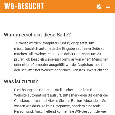
H
WG-
GESUCHT.DE
Bitte
Warum erscheint diese Seite?
bestätigen
Teilweise werden Computer ("Bots") eingesetzt, um
Sie,
missbräuchlich automatische Eingaben auf einer Seite zu
dass
machen. Alle Webseiten nutzen daher Captchas, um zu
Sie
prüfen, ob beispielsweise ein Formular von einem Menschen
oder einem Computer ausgefüllt wurde. Captchas sind für
ein
den Schutz einer Website oder eines Dienstes unverzichtbar.
Mensch
Was ist zu tun?
sind
Die Lösung des Captchas stellt sicher, dass kein Bot die
Website automatisiert aufruft. Bitte markieren Sie daher die
Checkbox unten und klicken Sie den Button "Absenden". So
wissen wir, dass Sie kein Programm, sondern eine reale
Person sind. Anschließend können Sie WG-Gesucht.de wie