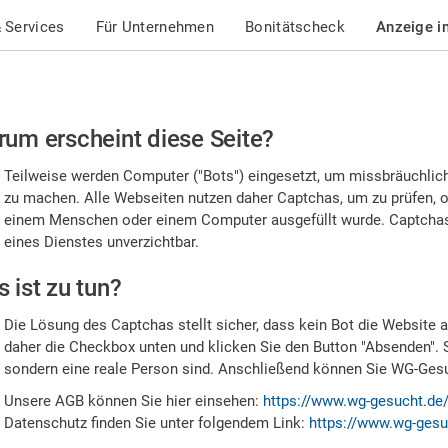
 Services
Für Unternehmen
Bonitätscheck
Anzeige i
te
um erscheint diese Seite?
stätigen
Teilweise werden Computer ("Bots") eingesetzt, um missbräuchlic
,
zu machen. Alle Webseiten nutzen daher Captchas, um zu prüfen, o
einem Menschen oder einem Computer ausgefüllt wurde. Captchas 
ss
eines Dienstes unverzichtbar.
e
 ist zu tun?
n
Die Lösung des Captchas stellt sicher, dass kein Bot die Website au
nsch
daher die Checkbox unten und klicken Sie den Button "Absenden". 
sondern eine reale Person sind. Anschließend können Sie WG-Gesuc
nd
Unsere AGB können Sie hier einsehen:
https://www.wg-gesucht.de
Datenschutz finden Sie unter folgendem Link:
https://www.wg-gesu