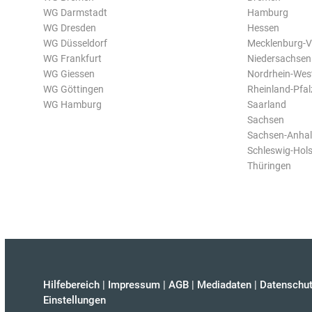
WG Darmstadt
Hamburg
WG Dresden
Hessen
WG Düsseldorf
Mecklenburg-
WG Frankfurt
Niedersachsen
WG Giessen
Nordrhein-Wes
WG Göttingen
Rheinland-Pfal
WG Hamburg
Saarland
Sachsen
Sachsen-Anhal
Schleswig-Hols
Thüringen
Hilfebereich
|
Impressum
|
AGB
|
Mediadaten
|
Datenschut
Einstellungen