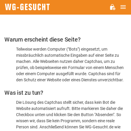
H
WG-
GESUCHT.DE
Bitte
Warum erscheint diese Seite?
bestätigen
Teilweise werden Computer ("Bots") eingesetzt, um
Sie,
missbräuchlich automatische Eingaben auf einer Seite zu
dass
machen. Alle Webseiten nutzen daher Captchas, um zu
Sie
prüfen, ob beispielsweise ein Formular von einem Menschen
oder einem Computer ausgefüllt wurde. Captchas sind für
ein
den Schutz einer Website oder eines Dienstes unverzichtbar.
Mensch
Was ist zu tun?
sind
Die Lösung des Captchas stellt sicher, dass kein Bot die
Website automatisiert aufruft. Bitte markieren Sie daher die
Checkbox unten und klicken Sie den Button "Absenden". So
wissen wir, dass Sie kein Programm, sondern eine reale
Person sind. Anschließend können Sie WG-Gesucht.de wie