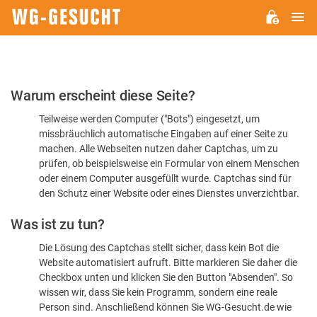
H
WG-
GESUCHT.DE
Bitte
Warum erscheint diese Seite?
bestätigen
Teilweise werden Computer ("Bots") eingesetzt, um
Sie,
missbräuchlich automatische Eingaben auf einer Seite zu
dass
machen. Alle Webseiten nutzen daher Captchas, um zu
Sie
prüfen, ob beispielsweise ein Formular von einem Menschen
oder einem Computer ausgefüllt wurde. Captchas sind für
ein
den Schutz einer Website oder eines Dienstes unverzichtbar.
Mensch
Was ist zu tun?
sind
Die Lösung des Captchas stellt sicher, dass kein Bot die
Website automatisiert aufruft. Bitte markieren Sie daher die
Checkbox unten und klicken Sie den Button "Absenden". So
wissen wir, dass Sie kein Programm, sondern eine reale
Person sind. Anschließend können Sie WG-Gesucht.de wie