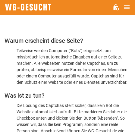
H
WG-
GESUCHT.DE
Bitte
Warum erscheint diese Seite?
bestätigen
Teilweise werden Computer ("Bots") eingesetzt, um
Sie,
missbräuchlich automatische Eingaben auf einer Seite zu
dass
machen. Alle Webseiten nutzen daher Captchas, um zu
Sie
prüfen, ob beispielsweise ein Formular von einem Menschen
oder einem Computer ausgefüllt wurde. Captchas sind für
ein
den Schutz einer Website oder eines Dienstes unverzichtbar.
Mensch
Was ist zu tun?
sind
Die Lösung des Captchas stellt sicher, dass kein Bot die
Website automatisiert aufruft. Bitte markieren Sie daher die
Checkbox unten und klicken Sie den Button "Absenden". So
wissen wir, dass Sie kein Programm, sondern eine reale
Person sind. Anschließend können Sie WG-Gesucht.de wie