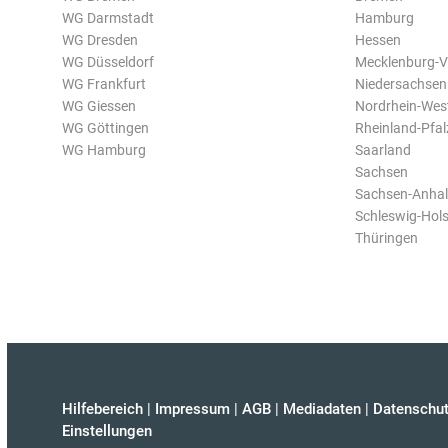
WG Darmstadt
Hamburg
WG Dresden
Hessen
WG Düsseldorf
Mecklenburg-
WG Frankfurt
Niedersachsen
WG Giessen
Nordrhein-Wes
WG Göttingen
Rheinland-Pfal
WG Hamburg
Saarland
Sachsen
Sachsen-Anhal
Schleswig-Hols
Thüringen
Hilfebereich
|
Impressum
|
AGB
|
Mediadaten
|
Datenschut
Einstellungen