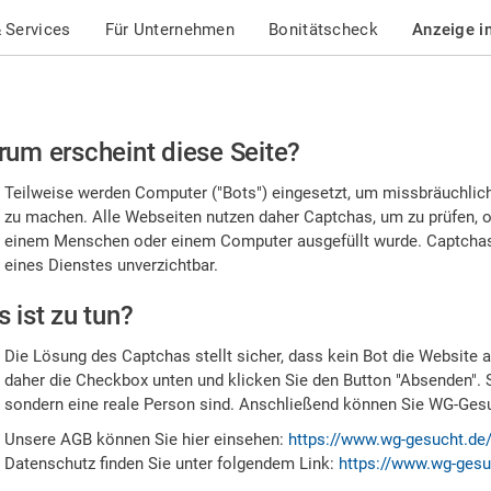
 Services
Für Unternehmen
Bonitätscheck
Anzeige i
te
um erscheint diese Seite?
stätigen
Teilweise werden Computer ("Bots") eingesetzt, um missbräuchlic
,
zu machen. Alle Webseiten nutzen daher Captchas, um zu prüfen, o
einem Menschen oder einem Computer ausgefüllt wurde. Captchas 
ss
eines Dienstes unverzichtbar.
e
 ist zu tun?
n
Die Lösung des Captchas stellt sicher, dass kein Bot die Website au
nsch
daher die Checkbox unten und klicken Sie den Button "Absenden". 
sondern eine reale Person sind. Anschließend können Sie WG-Gesuc
nd
Unsere AGB können Sie hier einsehen:
https://www.wg-gesucht.de
Datenschutz finden Sie unter folgendem Link:
https://www.wg-gesu