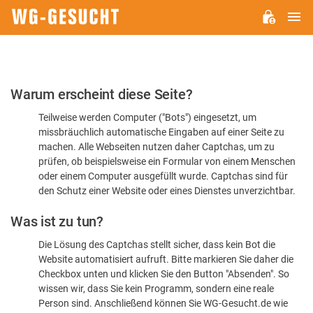
H
WG-
GESUCHT.DE
Bitte
Warum erscheint diese Seite?
bestätigen
Teilweise werden Computer ("Bots") eingesetzt, um
Sie,
missbräuchlich automatische Eingaben auf einer Seite zu
dass
machen. Alle Webseiten nutzen daher Captchas, um zu
Sie
prüfen, ob beispielsweise ein Formular von einem Menschen
oder einem Computer ausgefüllt wurde. Captchas sind für
ein
den Schutz einer Website oder eines Dienstes unverzichtbar.
Mensch
Was ist zu tun?
sind
Die Lösung des Captchas stellt sicher, dass kein Bot die
Website automatisiert aufruft. Bitte markieren Sie daher die
Checkbox unten und klicken Sie den Button "Absenden". So
wissen wir, dass Sie kein Programm, sondern eine reale
Person sind. Anschließend können Sie WG-Gesucht.de wie