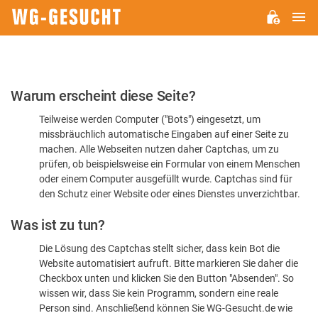
H
WG-
GESUCHT.DE
Bitte
Warum erscheint diese Seite?
bestätigen
Teilweise werden Computer ("Bots") eingesetzt, um
Sie,
missbräuchlich automatische Eingaben auf einer Seite zu
dass
machen. Alle Webseiten nutzen daher Captchas, um zu
Sie
prüfen, ob beispielsweise ein Formular von einem Menschen
oder einem Computer ausgefüllt wurde. Captchas sind für
ein
den Schutz einer Website oder eines Dienstes unverzichtbar.
Mensch
Was ist zu tun?
sind
Die Lösung des Captchas stellt sicher, dass kein Bot die
Website automatisiert aufruft. Bitte markieren Sie daher die
Checkbox unten und klicken Sie den Button "Absenden". So
wissen wir, dass Sie kein Programm, sondern eine reale
Person sind. Anschließend können Sie WG-Gesucht.de wie