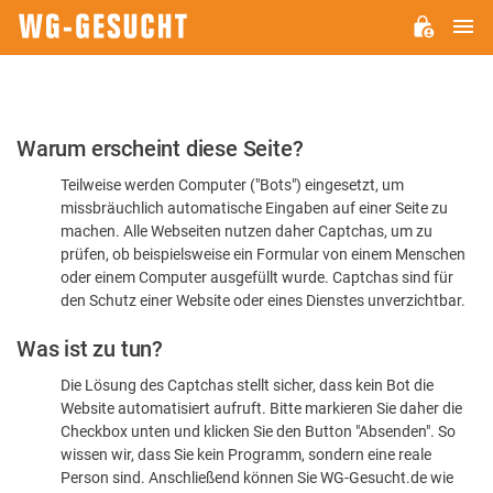
H
WG-
GESUCHT.DE
Bitte
Warum erscheint diese Seite?
bestätigen
Teilweise werden Computer ("Bots") eingesetzt, um
Sie,
missbräuchlich automatische Eingaben auf einer Seite zu
dass
machen. Alle Webseiten nutzen daher Captchas, um zu
Sie
prüfen, ob beispielsweise ein Formular von einem Menschen
oder einem Computer ausgefüllt wurde. Captchas sind für
ein
den Schutz einer Website oder eines Dienstes unverzichtbar.
Mensch
Was ist zu tun?
sind
Die Lösung des Captchas stellt sicher, dass kein Bot die
Website automatisiert aufruft. Bitte markieren Sie daher die
Checkbox unten und klicken Sie den Button "Absenden". So
wissen wir, dass Sie kein Programm, sondern eine reale
Person sind. Anschließend können Sie WG-Gesucht.de wie