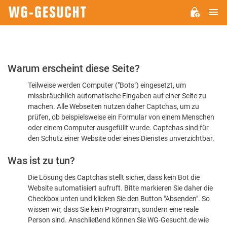
H
WG-
GESUCHT.DE
Bitte
Warum erscheint diese Seite?
bestätigen
Teilweise werden Computer ("Bots") eingesetzt, um
Sie,
missbräuchlich automatische Eingaben auf einer Seite zu
dass
machen. Alle Webseiten nutzen daher Captchas, um zu
Sie
prüfen, ob beispielsweise ein Formular von einem Menschen
oder einem Computer ausgefüllt wurde. Captchas sind für
ein
den Schutz einer Website oder eines Dienstes unverzichtbar.
Mensch
Was ist zu tun?
sind
Die Lösung des Captchas stellt sicher, dass kein Bot die
Website automatisiert aufruft. Bitte markieren Sie daher die
Checkbox unten und klicken Sie den Button "Absenden". So
wissen wir, dass Sie kein Programm, sondern eine reale
Person sind. Anschließend können Sie WG-Gesucht.de wie