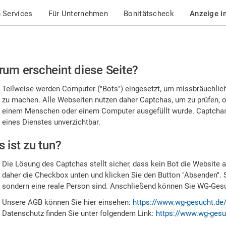
 Services
Für Unternehmen
Bonitätscheck
Anzeige i
te
um erscheint diese Seite?
stätigen
Teilweise werden Computer ("Bots") eingesetzt, um missbräuchlic
,
zu machen. Alle Webseiten nutzen daher Captchas, um zu prüfen, o
einem Menschen oder einem Computer ausgefüllt wurde. Captchas 
ss
eines Dienstes unverzichtbar.
e
 ist zu tun?
n
Die Lösung des Captchas stellt sicher, dass kein Bot die Website au
nsch
daher die Checkbox unten und klicken Sie den Button "Absenden". 
sondern eine reale Person sind. Anschließend können Sie WG-Gesuc
nd
Unsere AGB können Sie hier einsehen:
https://www.wg-gesucht.de
Datenschutz finden Sie unter folgendem Link:
https://www.wg-gesu