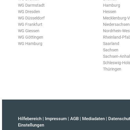
WG Darmstadt
Hamburg
WG Dresden
Hessen
WG Düsseldorf
Mecklenburg-
WG Frankfurt
Niedersachsen
WG Giessen
Nordrhein-Wes
WG Göttingen
Rheinland-Pfal
WG Hamburg
Saarland
Sachsen
Sachsen-Anhal
Schleswig-Hols
Thüringen
Hilfebereich
|
Impressum
|
AGB
|
Mediadaten
|
Datenschut
Einstellungen