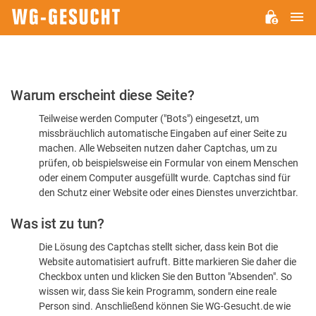
H
WG-
GESUCHT.DE
Bitte
Warum erscheint diese Seite?
bestätigen
Teilweise werden Computer ("Bots") eingesetzt, um
Sie,
missbräuchlich automatische Eingaben auf einer Seite zu
dass
machen. Alle Webseiten nutzen daher Captchas, um zu
Sie
prüfen, ob beispielsweise ein Formular von einem Menschen
oder einem Computer ausgefüllt wurde. Captchas sind für
ein
den Schutz einer Website oder eines Dienstes unverzichtbar.
Mensch
Was ist zu tun?
sind
Die Lösung des Captchas stellt sicher, dass kein Bot die
Website automatisiert aufruft. Bitte markieren Sie daher die
Checkbox unten und klicken Sie den Button "Absenden". So
wissen wir, dass Sie kein Programm, sondern eine reale
Person sind. Anschließend können Sie WG-Gesucht.de wie