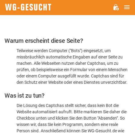
H
WG-
GESUCHT.DE
Bitte
Warum erscheint diese Seite?
bestätigen
Teilweise werden Computer ("Bots") eingesetzt, um
Sie,
missbräuchlich automatische Eingaben auf einer Seite zu
dass
machen. Alle Webseiten nutzen daher Captchas, um zu
Sie
prüfen, ob beispielsweise ein Formular von einem Menschen
oder einem Computer ausgefüllt wurde. Captchas sind für
ein
den Schutz einer Website oder eines Dienstes unverzichtbar.
Mensch
Was ist zu tun?
sind
Die Lösung des Captchas stellt sicher, dass kein Bot die
Website automatisiert aufruft. Bitte markieren Sie daher die
Checkbox unten und klicken Sie den Button "Absenden". So
wissen wir, dass Sie kein Programm, sondern eine reale
Person sind. Anschließend können Sie WG-Gesucht.de wie