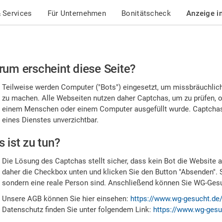
 Services
Für Unternehmen
Bonitätscheck
Anzeige i
te
um erscheint diese Seite?
stätigen
Teilweise werden Computer ("Bots") eingesetzt, um missbräuchlic
,
zu machen. Alle Webseiten nutzen daher Captchas, um zu prüfen, o
einem Menschen oder einem Computer ausgefüllt wurde. Captchas 
ss
eines Dienstes unverzichtbar.
e
 ist zu tun?
n
Die Lösung des Captchas stellt sicher, dass kein Bot die Website au
nsch
daher die Checkbox unten und klicken Sie den Button "Absenden". 
sondern eine reale Person sind. Anschließend können Sie WG-Gesuc
nd
Unsere AGB können Sie hier einsehen:
https://www.wg-gesucht.de
Datenschutz finden Sie unter folgendem Link:
https://www.wg-gesu