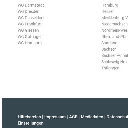
WG Darmstadt
Hamburg
WG Dresden
Hessen
WG Düsseldorf
Mecklenburg-
WG Frankfurt
Niedersachsen
WG Giessen
Nordrhein-Wes
WG Göttingen
Rheinland-Pfal
WG Hamburg
Saarland
Sachsen
Sachsen-Anhal
Schleswig-Hols
Thüringen
Hilfebereich
|
Impressum
|
AGB
|
Mediadaten
|
Datenschut
Einstellungen