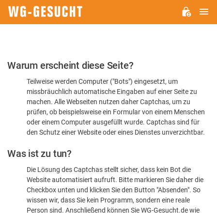
H
WG-
GESUCHT.DE
Bitte
Warum erscheint diese Seite?
bestätigen
Teilweise werden Computer ("Bots") eingesetzt, um
Sie,
missbräuchlich automatische Eingaben auf einer Seite zu
dass
machen. Alle Webseiten nutzen daher Captchas, um zu
Sie
prüfen, ob beispielsweise ein Formular von einem Menschen
oder einem Computer ausgefüllt wurde. Captchas sind für
ein
den Schutz einer Website oder eines Dienstes unverzichtbar.
Mensch
Was ist zu tun?
sind
Die Lösung des Captchas stellt sicher, dass kein Bot die
Website automatisiert aufruft. Bitte markieren Sie daher die
Checkbox unten und klicken Sie den Button "Absenden". So
wissen wir, dass Sie kein Programm, sondern eine reale
Person sind. Anschließend können Sie WG-Gesucht.de wie