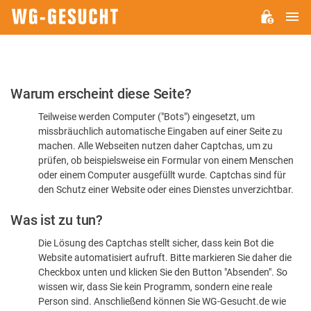
H
WG-
GESUCHT.DE
Bitte
Warum erscheint diese Seite?
bestätigen
Teilweise werden Computer ("Bots") eingesetzt, um
Sie,
missbräuchlich automatische Eingaben auf einer Seite zu
dass
machen. Alle Webseiten nutzen daher Captchas, um zu
Sie
prüfen, ob beispielsweise ein Formular von einem Menschen
oder einem Computer ausgefüllt wurde. Captchas sind für
ein
den Schutz einer Website oder eines Dienstes unverzichtbar.
Mensch
Was ist zu tun?
sind
Die Lösung des Captchas stellt sicher, dass kein Bot die
Website automatisiert aufruft. Bitte markieren Sie daher die
Checkbox unten und klicken Sie den Button "Absenden". So
wissen wir, dass Sie kein Programm, sondern eine reale
Person sind. Anschließend können Sie WG-Gesucht.de wie