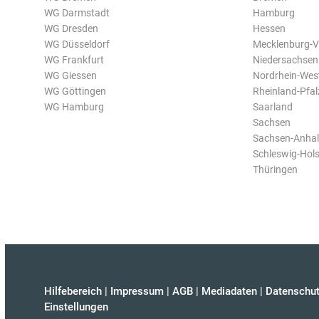
WG Darmstadt
Hamburg
WG Dresden
Hessen
WG Düsseldorf
Mecklenburg-
WG Frankfurt
Niedersachsen
WG Giessen
Nordrhein-Wes
WG Göttingen
Rheinland-Pfal
WG Hamburg
Saarland
Sachsen
Sachsen-Anhal
Schleswig-Hols
Thüringen
Hilfebereich
|
Impressum
|
AGB
|
Mediadaten
|
Datenschut
Einstellungen