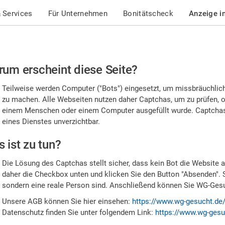
 Services
Für Unternehmen
Bonitätscheck
Anzeige i
te
um erscheint diese Seite?
stätigen
Teilweise werden Computer ("Bots") eingesetzt, um missbräuchlic
,
zu machen. Alle Webseiten nutzen daher Captchas, um zu prüfen, o
einem Menschen oder einem Computer ausgefüllt wurde. Captchas 
ss
eines Dienstes unverzichtbar.
e
 ist zu tun?
n
Die Lösung des Captchas stellt sicher, dass kein Bot die Website au
nsch
daher die Checkbox unten und klicken Sie den Button "Absenden". 
sondern eine reale Person sind. Anschließend können Sie WG-Gesuc
nd
Unsere AGB können Sie hier einsehen:
https://www.wg-gesucht.de
Datenschutz finden Sie unter folgendem Link:
https://www.wg-gesu