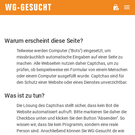
H
WG-
GESUCHT.DE
Bitte
Warum erscheint diese Seite?
bestätigen
Teilweise werden Computer ("Bots") eingesetzt, um
Sie,
missbräuchlich automatische Eingaben auf einer Seite zu
dass
machen. Alle Webseiten nutzen daher Captchas, um zu
Sie
prüfen, ob beispielsweise ein Formular von einem Menschen
oder einem Computer ausgefüllt wurde. Captchas sind für
ein
den Schutz einer Website oder eines Dienstes unverzichtbar.
Mensch
Was ist zu tun?
sind
Die Lösung des Captchas stellt sicher, dass kein Bot die
Website automatisiert aufruft. Bitte markieren Sie daher die
Checkbox unten und klicken Sie den Button "Absenden". So
wissen wir, dass Sie kein Programm, sondern eine reale
Person sind. Anschließend können Sie WG-Gesucht.de wie