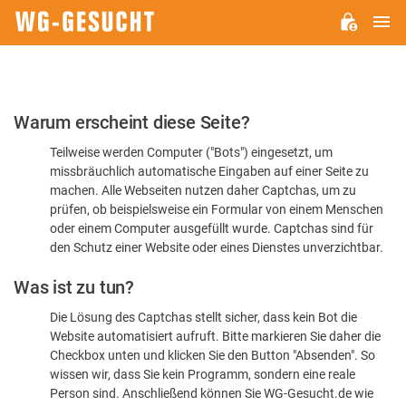
H
WG-
GESUCHT.DE
Bitte
Warum erscheint diese Seite?
bestätigen
Teilweise werden Computer ("Bots") eingesetzt, um
Sie,
missbräuchlich automatische Eingaben auf einer Seite zu
dass
machen. Alle Webseiten nutzen daher Captchas, um zu
Sie
prüfen, ob beispielsweise ein Formular von einem Menschen
oder einem Computer ausgefüllt wurde. Captchas sind für
ein
den Schutz einer Website oder eines Dienstes unverzichtbar.
Mensch
Was ist zu tun?
sind
Die Lösung des Captchas stellt sicher, dass kein Bot die
Website automatisiert aufruft. Bitte markieren Sie daher die
Checkbox unten und klicken Sie den Button "Absenden". So
wissen wir, dass Sie kein Programm, sondern eine reale
Person sind. Anschließend können Sie WG-Gesucht.de wie