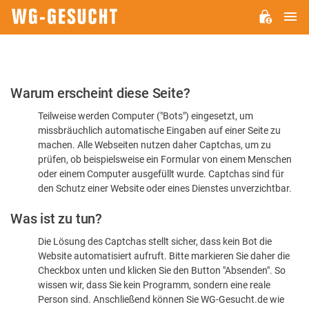
H
WG-
GESUCHT.DE
Bitte
Warum erscheint diese Seite?
bestätigen
Teilweise werden Computer ("Bots") eingesetzt, um
Sie,
missbräuchlich automatische Eingaben auf einer Seite zu
dass
machen. Alle Webseiten nutzen daher Captchas, um zu
Sie
prüfen, ob beispielsweise ein Formular von einem Menschen
oder einem Computer ausgefüllt wurde. Captchas sind für
ein
den Schutz einer Website oder eines Dienstes unverzichtbar.
Mensch
Was ist zu tun?
sind
Die Lösung des Captchas stellt sicher, dass kein Bot die
Website automatisiert aufruft. Bitte markieren Sie daher die
Checkbox unten und klicken Sie den Button "Absenden". So
wissen wir, dass Sie kein Programm, sondern eine reale
Person sind. Anschließend können Sie WG-Gesucht.de wie