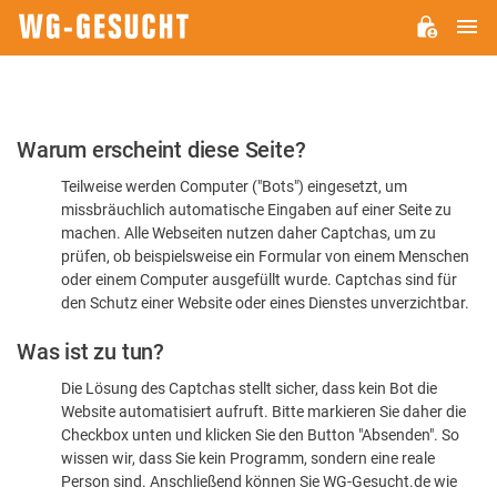
H
WG-
GESUCHT.DE
Bitte
Warum erscheint diese Seite?
bestätigen
Teilweise werden Computer ("Bots") eingesetzt, um
Sie,
missbräuchlich automatische Eingaben auf einer Seite zu
dass
machen. Alle Webseiten nutzen daher Captchas, um zu
Sie
prüfen, ob beispielsweise ein Formular von einem Menschen
oder einem Computer ausgefüllt wurde. Captchas sind für
ein
den Schutz einer Website oder eines Dienstes unverzichtbar.
Mensch
Was ist zu tun?
sind
Die Lösung des Captchas stellt sicher, dass kein Bot die
Website automatisiert aufruft. Bitte markieren Sie daher die
Checkbox unten und klicken Sie den Button "Absenden". So
wissen wir, dass Sie kein Programm, sondern eine reale
Person sind. Anschließend können Sie WG-Gesucht.de wie