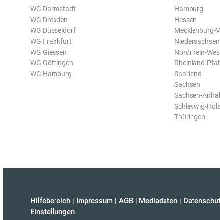
WG Darmstadt
Hamburg
WG Dresden
Hessen
WG Düsseldorf
Mecklenburg-
WG Frankfurt
Niedersachsen
WG Giessen
Nordrhein-Wes
WG Göttingen
Rheinland-Pfal
WG Hamburg
Saarland
Sachsen
Sachsen-Anhal
Schleswig-Hols
Thüringen
Hilfebereich
|
Impressum
|
AGB
|
Mediadaten
|
Datenschut
Einstellungen