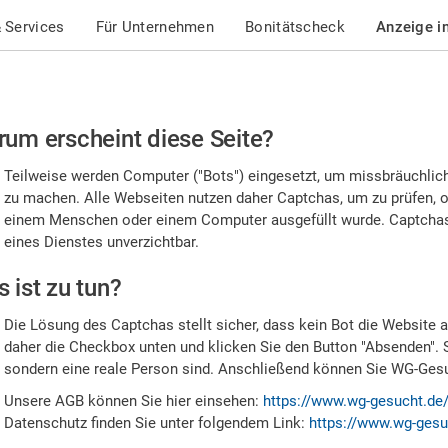
 Services
Für Unternehmen
Bonitätscheck
Anzeige i
te
um erscheint diese Seite?
stätigen
Teilweise werden Computer ("Bots") eingesetzt, um missbräuchlic
,
zu machen. Alle Webseiten nutzen daher Captchas, um zu prüfen, o
einem Menschen oder einem Computer ausgefüllt wurde. Captchas 
ss
eines Dienstes unverzichtbar.
e
 ist zu tun?
n
Die Lösung des Captchas stellt sicher, dass kein Bot die Website au
nsch
daher die Checkbox unten und klicken Sie den Button "Absenden". 
sondern eine reale Person sind. Anschließend können Sie WG-Gesuc
nd
Unsere AGB können Sie hier einsehen:
https://www.wg-gesucht.de
Datenschutz finden Sie unter folgendem Link:
https://www.wg-gesu