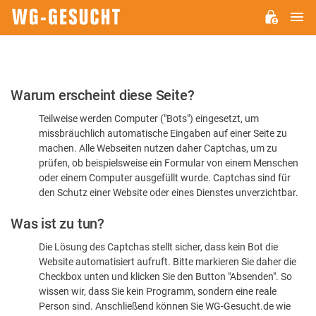
H
WG-
GESUCHT.DE
Bitte
Warum erscheint diese Seite?
bestätigen
Teilweise werden Computer ("Bots") eingesetzt, um
Sie,
missbräuchlich automatische Eingaben auf einer Seite zu
dass
machen. Alle Webseiten nutzen daher Captchas, um zu
Sie
prüfen, ob beispielsweise ein Formular von einem Menschen
oder einem Computer ausgefüllt wurde. Captchas sind für
ein
den Schutz einer Website oder eines Dienstes unverzichtbar.
Mensch
Was ist zu tun?
sind
Die Lösung des Captchas stellt sicher, dass kein Bot die
Website automatisiert aufruft. Bitte markieren Sie daher die
Checkbox unten und klicken Sie den Button "Absenden". So
wissen wir, dass Sie kein Programm, sondern eine reale
Person sind. Anschließend können Sie WG-Gesucht.de wie