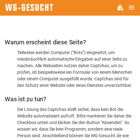
H
WG-
GESUCHT.DE
Bitte
Warum erscheint diese Seite?
bestätigen
Teilweise werden Computer ("Bots") eingesetzt, um
Sie,
missbräuchlich automatische Eingaben auf einer Seite zu
dass
machen. Alle Webseiten nutzen daher Captchas, um zu
Sie
prüfen, ob beispielsweise ein Formular von einem Menschen
oder einem Computer ausgefüllt wurde. Captchas sind für
ein
den Schutz einer Website oder eines Dienstes unverzichtbar.
Mensch
Was ist zu tun?
sind
Die Lösung des Captchas stellt sicher, dass kein Bot die
Website automatisiert aufruft. Bitte markieren Sie daher die
Checkbox unten und klicken Sie den Button "Absenden". So
wissen wir, dass Sie kein Programm, sondern eine reale
Person sind. Anschließend können Sie WG-Gesucht.de wie