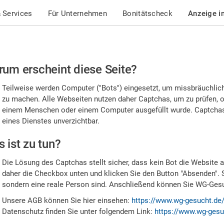
 Services
Für Unternehmen
Bonitätscheck
Anzeige i
te
um erscheint diese Seite?
stätigen
Teilweise werden Computer ("Bots") eingesetzt, um missbräuchlic
,
zu machen. Alle Webseiten nutzen daher Captchas, um zu prüfen, o
einem Menschen oder einem Computer ausgefüllt wurde. Captchas 
ss
eines Dienstes unverzichtbar.
e
 ist zu tun?
n
Die Lösung des Captchas stellt sicher, dass kein Bot die Website au
nsch
daher die Checkbox unten und klicken Sie den Button "Absenden". 
sondern eine reale Person sind. Anschließend können Sie WG-Gesuc
nd
Unsere AGB können Sie hier einsehen:
https://www.wg-gesucht.de
Datenschutz finden Sie unter folgendem Link:
https://www.wg-gesu