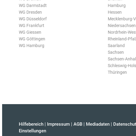
WG Darmstadt
Hamburg
WG Dresden
Hessen
WG Düsseldorf
Mecklenburg-
WG Frankfurt
Niedersachsen
WG Giessen
Nordrhein-Wes
WG Göttingen
Rheinland-Pfal
WG Hamburg
Saarland
Sachsen
Sachsen-Anhal
Schleswig-Hols
Thüringen
Hilfebereich
|
Impressum
|
AGB
|
Mediadaten
|
Datenschut
Einstellungen