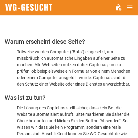
H
WG-
GESUCHT.DE
Bitte
Warum erscheint diese Seite?
bestätigen
Teilweise werden Computer ("Bots") eingesetzt, um
Sie,
missbräuchlich automatische Eingaben auf einer Seite zu
dass
machen. Alle Webseiten nutzen daher Captchas, um zu
Sie
prüfen, ob beispielsweise ein Formular von einem Menschen
oder einem Computer ausgefüllt wurde. Captchas sind für
ein
den Schutz einer Website oder eines Dienstes unverzichtbar.
Mensch
Was ist zu tun?
sind
Die Lösung des Captchas stellt sicher, dass kein Bot die
Website automatisiert aufruft. Bitte markieren Sie daher die
Checkbox unten und klicken Sie den Button "Absenden". So
wissen wir, dass Sie kein Programm, sondern eine reale
Person sind. Anschließend können Sie WG-Gesucht.de wie