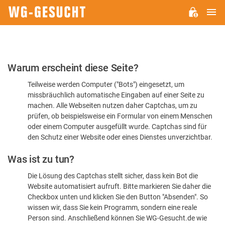
H
WG-
GESUCHT.DE
Bitte
Warum erscheint diese Seite?
bestätigen
Teilweise werden Computer ("Bots") eingesetzt, um
Sie,
missbräuchlich automatische Eingaben auf einer Seite zu
dass
machen. Alle Webseiten nutzen daher Captchas, um zu
Sie
prüfen, ob beispielsweise ein Formular von einem Menschen
oder einem Computer ausgefüllt wurde. Captchas sind für
ein
den Schutz einer Website oder eines Dienstes unverzichtbar.
Mensch
Was ist zu tun?
sind
Die Lösung des Captchas stellt sicher, dass kein Bot die
Website automatisiert aufruft. Bitte markieren Sie daher die
Checkbox unten und klicken Sie den Button "Absenden". So
wissen wir, dass Sie kein Programm, sondern eine reale
Person sind. Anschließend können Sie WG-Gesucht.de wie