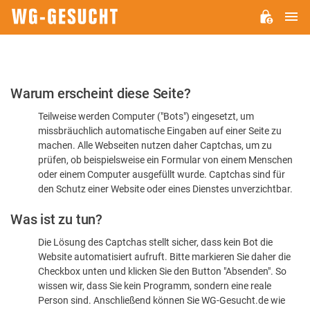
H
WG-
GESUCHT.DE
Bitte
Warum erscheint diese Seite?
bestätigen
Teilweise werden Computer ("Bots") eingesetzt, um
Sie,
missbräuchlich automatische Eingaben auf einer Seite zu
dass
machen. Alle Webseiten nutzen daher Captchas, um zu
Sie
prüfen, ob beispielsweise ein Formular von einem Menschen
oder einem Computer ausgefüllt wurde. Captchas sind für
ein
den Schutz einer Website oder eines Dienstes unverzichtbar.
Mensch
Was ist zu tun?
sind
Die Lösung des Captchas stellt sicher, dass kein Bot die
Website automatisiert aufruft. Bitte markieren Sie daher die
Checkbox unten und klicken Sie den Button "Absenden". So
wissen wir, dass Sie kein Programm, sondern eine reale
Person sind. Anschließend können Sie WG-Gesucht.de wie