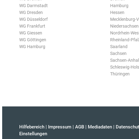
WG Darmstadt
Hamburg
WG Dresden
Hessen
WG Düsseldorf
Mecklenburg-
WG Frankfurt
Niedersachsen
WG Giessen
Nordrhein-Wes
WG Göttingen
Rheinland-Pfal
WG Hamburg
Saarland
Sachsen
Sachsen-Anhal
Schleswig-Hols
Thüringen
Hilfebereich
|
Impressum
|
AGB
|
Mediadaten
|
Datenschut
Einstellungen