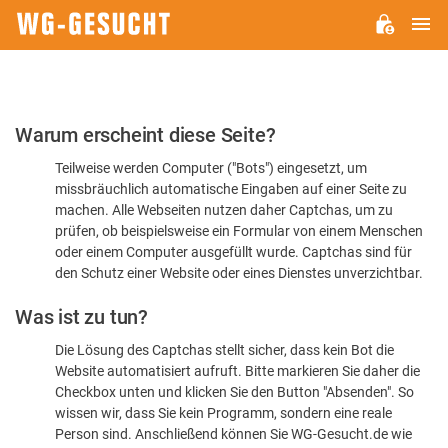
H
WG-
GESUCHT.DE
Bitte
Warum erscheint diese Seite?
bestätigen
Teilweise werden Computer ("Bots") eingesetzt, um
Sie,
missbräuchlich automatische Eingaben auf einer Seite zu
dass
machen. Alle Webseiten nutzen daher Captchas, um zu
Sie
prüfen, ob beispielsweise ein Formular von einem Menschen
oder einem Computer ausgefüllt wurde. Captchas sind für
ein
den Schutz einer Website oder eines Dienstes unverzichtbar.
Mensch
Was ist zu tun?
sind
Die Lösung des Captchas stellt sicher, dass kein Bot die
Website automatisiert aufruft. Bitte markieren Sie daher die
Checkbox unten und klicken Sie den Button "Absenden". So
wissen wir, dass Sie kein Programm, sondern eine reale
Person sind. Anschließend können Sie WG-Gesucht.de wie