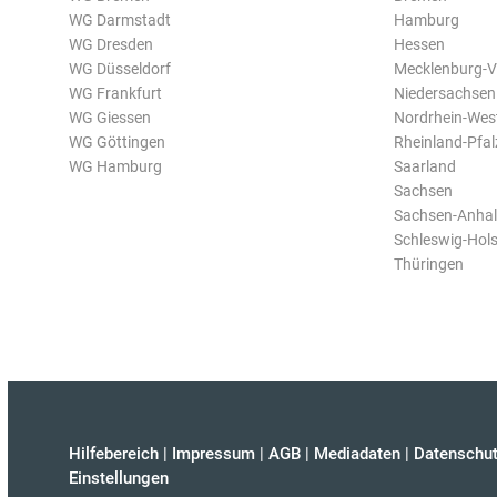
WG Darmstadt
Hamburg
WG Dresden
Hessen
WG Düsseldorf
Mecklenburg-
WG Frankfurt
Niedersachsen
WG Giessen
Nordrhein-Wes
WG Göttingen
Rheinland-Pfal
WG Hamburg
Saarland
Sachsen
Sachsen-Anhal
Schleswig-Hols
Thüringen
Hilfebereich
|
Impressum
|
AGB
|
Mediadaten
|
Datenschut
Einstellungen