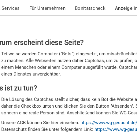
 Services
Für Unternehmen
Bonitätscheck
Anzeige i
te
um erscheint diese Seite?
stätigen
Teilweise werden Computer ("Bots") eingesetzt, um missbräuchlic
,
zu machen. Alle Webseiten nutzen daher Captchas, um zu prüfen, o
einem Menschen oder einem Computer ausgefüllt wurde. Captchas 
ss
eines Dienstes unverzichtbar.
e
 ist zu tun?
n
Die Lösung des Captchas stellt sicher, dass kein Bot die Website au
nsch
daher die Checkbox unten und klicken Sie den Button "Absenden". 
sondern eine reale Person sind. Anschließend können Sie WG-Gesuc
nd
Unsere AGB können Sie hier einsehen:
https://www.wg-gesucht.de
Datenschutz finden Sie unter folgendem Link:
https://www.wg-gesu