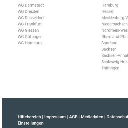
WG Darmstadt
Hamburg
WG Dresden
Hessen
WG Düsseldorf
Mecklenburg-
WG Frankfurt
Niedersachsen
WG Giessen
Nordrhein-Wes
WG Göttingen
Rheinland-Pfal
WG Hamburg
Saarland
Sachsen
Sachsen-Anhal
Schleswig-Hols
Thüringen
Hilfebereich
|
Impressum
|
AGB
|
Mediadaten
|
Datenschut
Einstellungen