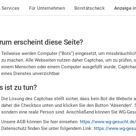
 Services
Für Unternehmen
Bonitätscheck
Anzeige i
te
um erscheint diese Seite?
stätigen
Teilweise werden Computer ("Bots") eingesetzt, um missbräuchlic
,
zu machen. Alle Webseiten nutzen daher Captchas, um zu prüfen, o
einem Menschen oder einem Computer ausgefüllt wurde. Captchas 
ss
eines Dienstes unverzichtbar.
e
 ist zu tun?
n
Die Lösung des Captchas stellt sicher, dass kein Bot die Website au
nsch
daher die Checkbox unten und klicken Sie den Button "Absenden". 
sondern eine reale Person sind. Anschließend können Sie WG-Gesuc
nd
Unsere AGB können Sie hier einsehen:
https://www.wg-gesucht.de
Datenschutz finden Sie unter folgendem Link:
https://www.wg-gesu