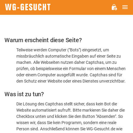
H
WG-
GESUCHT.DE
Bitte
Warum erscheint diese Seite?
bestätigen
Teilweise werden Computer ("Bots") eingesetzt, um
Sie,
missbräuchlich automatische Eingaben auf einer Seite zu
dass
machen. Alle Webseiten nutzen daher Captchas, um zu
Sie
prüfen, ob beispielsweise ein Formular von einem Menschen
oder einem Computer ausgefüllt wurde. Captchas sind für
ein
den Schutz einer Website oder eines Dienstes unverzichtbar.
Mensch
Was ist zu tun?
sind
Die Lösung des Captchas stellt sicher, dass kein Bot die
Website automatisiert aufruft. Bitte markieren Sie daher die
Checkbox unten und klicken Sie den Button "Absenden". So
wissen wir, dass Sie kein Programm, sondern eine reale
Person sind. Anschließend können Sie WG-Gesucht.de wie