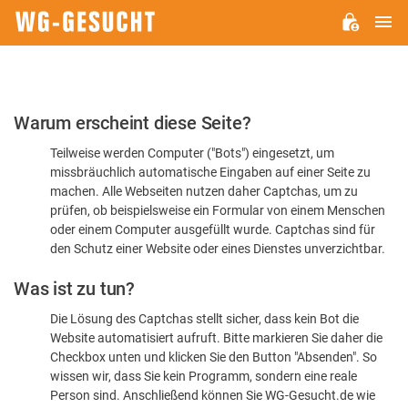
H
WG-
GESUCHT.DE
Bitte
Warum erscheint diese Seite?
bestätigen
Teilweise werden Computer ("Bots") eingesetzt, um
Sie,
missbräuchlich automatische Eingaben auf einer Seite zu
dass
machen. Alle Webseiten nutzen daher Captchas, um zu
Sie
prüfen, ob beispielsweise ein Formular von einem Menschen
oder einem Computer ausgefüllt wurde. Captchas sind für
ein
den Schutz einer Website oder eines Dienstes unverzichtbar.
Mensch
Was ist zu tun?
sind
Die Lösung des Captchas stellt sicher, dass kein Bot die
Website automatisiert aufruft. Bitte markieren Sie daher die
Checkbox unten und klicken Sie den Button "Absenden". So
wissen wir, dass Sie kein Programm, sondern eine reale
Person sind. Anschließend können Sie WG-Gesucht.de wie