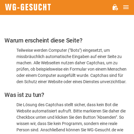
H
WG-
GESUCHT.DE
Bitte
Warum erscheint diese Seite?
bestätigen
Teilweise werden Computer ("Bots") eingesetzt, um
Sie,
missbräuchlich automatische Eingaben auf einer Seite zu
dass
machen. Alle Webseiten nutzen daher Captchas, um zu
Sie
prüfen, ob beispielsweise ein Formular von einem Menschen
oder einem Computer ausgefüllt wurde. Captchas sind für
ein
den Schutz einer Website oder eines Dienstes unverzichtbar.
Mensch
Was ist zu tun?
sind
Die Lösung des Captchas stellt sicher, dass kein Bot die
Website automatisiert aufruft. Bitte markieren Sie daher die
Checkbox unten und klicken Sie den Button "Absenden". So
wissen wir, dass Sie kein Programm, sondern eine reale
Person sind. Anschließend können Sie WG-Gesucht.de wie