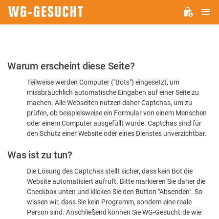
H
WG-
GESUCHT.DE
Bitte
Warum erscheint diese Seite?
bestätigen
Teilweise werden Computer ("Bots") eingesetzt, um
Sie,
missbräuchlich automatische Eingaben auf einer Seite zu
dass
machen. Alle Webseiten nutzen daher Captchas, um zu
Sie
prüfen, ob beispielsweise ein Formular von einem Menschen
oder einem Computer ausgefüllt wurde. Captchas sind für
ein
den Schutz einer Website oder eines Dienstes unverzichtbar.
Mensch
Was ist zu tun?
sind
Die Lösung des Captchas stellt sicher, dass kein Bot die
Website automatisiert aufruft. Bitte markieren Sie daher die
Checkbox unten und klicken Sie den Button "Absenden". So
wissen wir, dass Sie kein Programm, sondern eine reale
Person sind. Anschließend können Sie WG-Gesucht.de wie