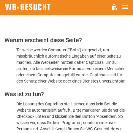
H
WG-
GESUCHT.DE
Bitte
Warum erscheint diese Seite?
bestätigen
Teilweise werden Computer ("Bots") eingesetzt, um
Sie,
missbräuchlich automatische Eingaben auf einer Seite zu
dass
machen. Alle Webseiten nutzen daher Captchas, um zu
Sie
prüfen, ob beispielsweise ein Formular von einem Menschen
oder einem Computer ausgefüllt wurde. Captchas sind für
ein
den Schutz einer Website oder eines Dienstes unverzichtbar.
Mensch
Was ist zu tun?
sind
Die Lösung des Captchas stellt sicher, dass kein Bot die
Website automatisiert aufruft. Bitte markieren Sie daher die
Checkbox unten und klicken Sie den Button "Absenden". So
wissen wir, dass Sie kein Programm, sondern eine reale
Person sind. Anschließend können Sie WG-Gesucht.de wie