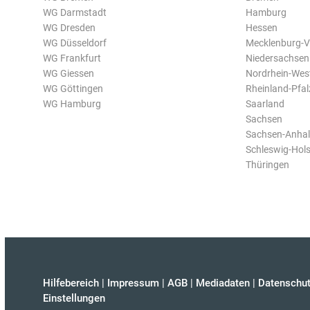
WG Darmstadt
Hamburg
WG Dresden
Hessen
WG Düsseldorf
Mecklenburg-
WG Frankfurt
Niedersachsen
WG Giessen
Nordrhein-Wes
WG Göttingen
Rheinland-Pfal
WG Hamburg
Saarland
Sachsen
Sachsen-Anhal
Schleswig-Hols
Thüringen
Hilfebereich
|
Impressum
|
AGB
|
Mediadaten
|
Datenschut
Einstellungen