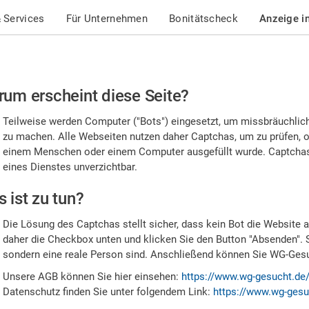
 Services
Für Unternehmen
Bonitätscheck
Anzeige i
te
um erscheint diese Seite?
stätigen
Teilweise werden Computer ("Bots") eingesetzt, um missbräuchlic
,
zu machen. Alle Webseiten nutzen daher Captchas, um zu prüfen, o
einem Menschen oder einem Computer ausgefüllt wurde. Captchas 
ss
eines Dienstes unverzichtbar.
e
 ist zu tun?
n
Die Lösung des Captchas stellt sicher, dass kein Bot die Website au
nsch
daher die Checkbox unten und klicken Sie den Button "Absenden". 
sondern eine reale Person sind. Anschließend können Sie WG-Gesuc
nd
Unsere AGB können Sie hier einsehen:
https://www.wg-gesucht.de
Datenschutz finden Sie unter folgendem Link:
https://www.wg-gesu