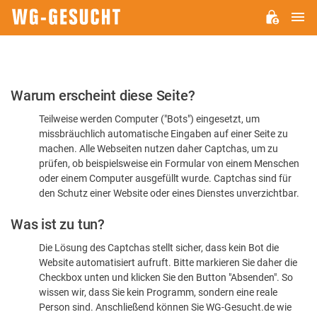
H
WG-
GESUCHT.DE
Bitte
Warum erscheint diese Seite?
bestätigen
Teilweise werden Computer ("Bots") eingesetzt, um
Sie,
missbräuchlich automatische Eingaben auf einer Seite zu
dass
machen. Alle Webseiten nutzen daher Captchas, um zu
Sie
prüfen, ob beispielsweise ein Formular von einem Menschen
oder einem Computer ausgefüllt wurde. Captchas sind für
ein
den Schutz einer Website oder eines Dienstes unverzichtbar.
Mensch
Was ist zu tun?
sind
Die Lösung des Captchas stellt sicher, dass kein Bot die
Website automatisiert aufruft. Bitte markieren Sie daher die
Checkbox unten und klicken Sie den Button "Absenden". So
wissen wir, dass Sie kein Programm, sondern eine reale
Person sind. Anschließend können Sie WG-Gesucht.de wie