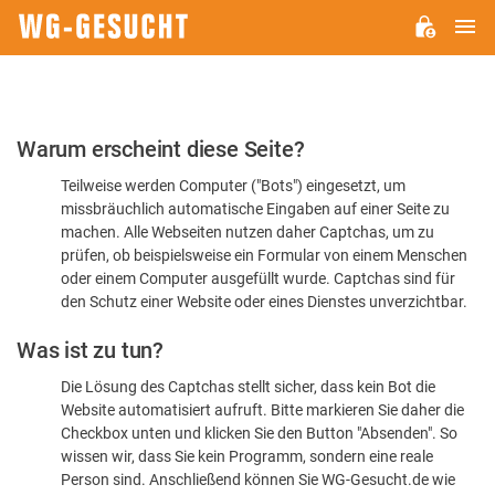
H
WG-
GESUCHT.DE
Bitte
Warum erscheint diese Seite?
bestätigen
Teilweise werden Computer ("Bots") eingesetzt, um
Sie,
missbräuchlich automatische Eingaben auf einer Seite zu
dass
machen. Alle Webseiten nutzen daher Captchas, um zu
Sie
prüfen, ob beispielsweise ein Formular von einem Menschen
oder einem Computer ausgefüllt wurde. Captchas sind für
ein
den Schutz einer Website oder eines Dienstes unverzichtbar.
Mensch
Was ist zu tun?
sind
Die Lösung des Captchas stellt sicher, dass kein Bot die
Website automatisiert aufruft. Bitte markieren Sie daher die
Checkbox unten und klicken Sie den Button "Absenden". So
wissen wir, dass Sie kein Programm, sondern eine reale
Person sind. Anschließend können Sie WG-Gesucht.de wie