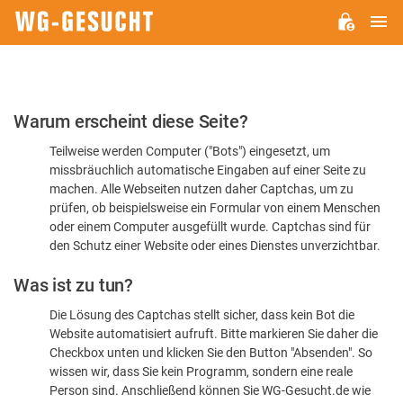
H
WG-
GESUCHT.DE
Bitte
Warum erscheint diese Seite?
bestätigen
Teilweise werden Computer ("Bots") eingesetzt, um
Sie,
missbräuchlich automatische Eingaben auf einer Seite zu
dass
machen. Alle Webseiten nutzen daher Captchas, um zu
Sie
prüfen, ob beispielsweise ein Formular von einem Menschen
oder einem Computer ausgefüllt wurde. Captchas sind für
ein
den Schutz einer Website oder eines Dienstes unverzichtbar.
Mensch
Was ist zu tun?
sind
Die Lösung des Captchas stellt sicher, dass kein Bot die
Website automatisiert aufruft. Bitte markieren Sie daher die
Checkbox unten und klicken Sie den Button "Absenden". So
wissen wir, dass Sie kein Programm, sondern eine reale
Person sind. Anschließend können Sie WG-Gesucht.de wie