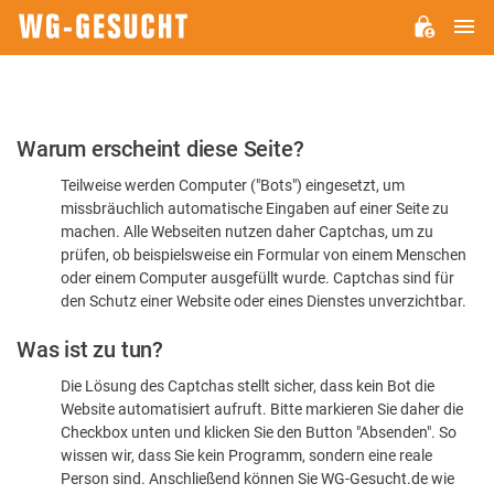
H
WG-
GESUCHT.DE
Bitte
Warum erscheint diese Seite?
bestätigen
Teilweise werden Computer ("Bots") eingesetzt, um
Sie,
missbräuchlich automatische Eingaben auf einer Seite zu
dass
machen. Alle Webseiten nutzen daher Captchas, um zu
Sie
prüfen, ob beispielsweise ein Formular von einem Menschen
oder einem Computer ausgefüllt wurde. Captchas sind für
ein
den Schutz einer Website oder eines Dienstes unverzichtbar.
Mensch
Was ist zu tun?
sind
Die Lösung des Captchas stellt sicher, dass kein Bot die
Website automatisiert aufruft. Bitte markieren Sie daher die
Checkbox unten und klicken Sie den Button "Absenden". So
wissen wir, dass Sie kein Programm, sondern eine reale
Person sind. Anschließend können Sie WG-Gesucht.de wie