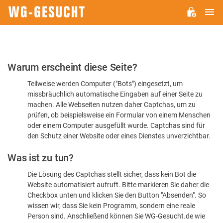
H
WG-
GESUCHT.DE
Bitte
Warum erscheint diese Seite?
bestätigen
Teilweise werden Computer ("Bots") eingesetzt, um
Sie,
missbräuchlich automatische Eingaben auf einer Seite zu
dass
machen. Alle Webseiten nutzen daher Captchas, um zu
Sie
prüfen, ob beispielsweise ein Formular von einem Menschen
oder einem Computer ausgefüllt wurde. Captchas sind für
ein
den Schutz einer Website oder eines Dienstes unverzichtbar.
Mensch
Was ist zu tun?
sind
Die Lösung des Captchas stellt sicher, dass kein Bot die
Website automatisiert aufruft. Bitte markieren Sie daher die
Checkbox unten und klicken Sie den Button "Absenden". So
wissen wir, dass Sie kein Programm, sondern eine reale
Person sind. Anschließend können Sie WG-Gesucht.de wie