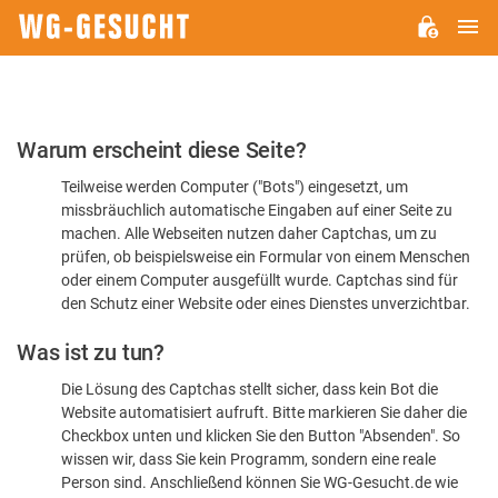
H
WG-
GESUCHT.DE
Bitte
Warum erscheint diese Seite?
bestätigen
Teilweise werden Computer ("Bots") eingesetzt, um
Sie,
missbräuchlich automatische Eingaben auf einer Seite zu
dass
machen. Alle Webseiten nutzen daher Captchas, um zu
Sie
prüfen, ob beispielsweise ein Formular von einem Menschen
oder einem Computer ausgefüllt wurde. Captchas sind für
ein
den Schutz einer Website oder eines Dienstes unverzichtbar.
Mensch
Was ist zu tun?
sind
Die Lösung des Captchas stellt sicher, dass kein Bot die
Website automatisiert aufruft. Bitte markieren Sie daher die
Checkbox unten und klicken Sie den Button "Absenden". So
wissen wir, dass Sie kein Programm, sondern eine reale
Person sind. Anschließend können Sie WG-Gesucht.de wie