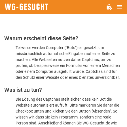
H
WG-
GESUCHT.DE
Bitte
Warum erscheint diese Seite?
bestätigen
Teilweise werden Computer ("Bots") eingesetzt, um
Sie,
missbräuchlich automatische Eingaben auf einer Seite zu
dass
machen. Alle Webseiten nutzen daher Captchas, um zu
Sie
prüfen, ob beispielsweise ein Formular von einem Menschen
oder einem Computer ausgefüllt wurde. Captchas sind für
ein
den Schutz einer Website oder eines Dienstes unverzichtbar.
Mensch
Was ist zu tun?
sind
Die Lösung des Captchas stellt sicher, dass kein Bot die
Website automatisiert aufruft. Bitte markieren Sie daher die
Checkbox unten und klicken Sie den Button "Absenden". So
wissen wir, dass Sie kein Programm, sondern eine reale
Person sind. Anschließend können Sie WG-Gesucht.de wie